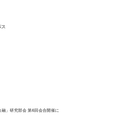
パス
融」研究部会 第6回会合開催に