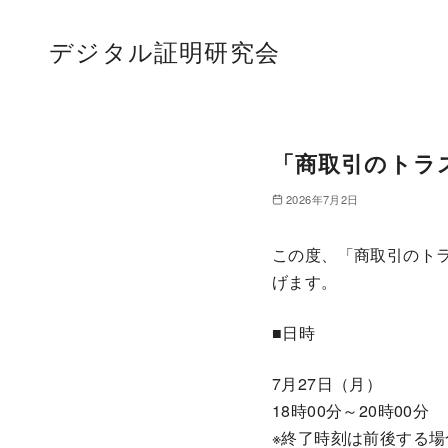
デジタル証明研究会
コ
ン
「商取引のトラ
テ
ン
2026年7月2日
ツ
へ
この度、「商取引のト
移
げます。
動
■日時
7月27日（月）
18時00分～20時00分
※終了時刻は前後する